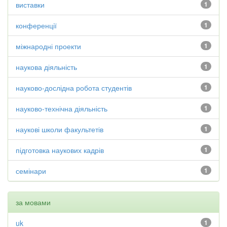
виставки
1
конференції
1
міжнародні проекти
1
наукова діяльність
1
науково-дослідна робота студентів
1
науково-технічна діяльність
1
наукові школи факультетів
1
підготовка наукових кадрів
1
семінари
1
за мовами
uk
1