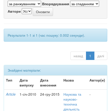
Впорядкування
Автори
Результати 1-1 зі 1 (час пошуку: 0.002 секунди).
назад
1
далі
Знайдені матеріали:
Тип
Дата
Дата
Назва
Автор(и)
випуску
внесення
Article
1-січ-2010
24-гру-2015
Наукова та
-
науково-
технічна
діяльність