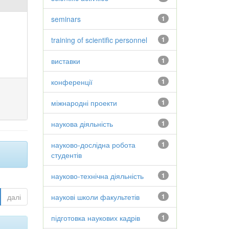
seminars
1
training of scientific personnel
1
виставки
1
конференції
1
міжнародні проекти
1
наукова діяльність
1
науково-дослідна робота
1
студентів
науково-технічна діяльність
1
далі
наукові школи факультетів
1
підготовка наукових кадрів
1