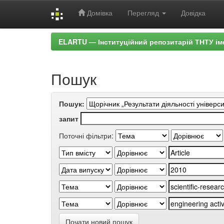
Домівка
Перегляд
Довідка
Skip
ELARTU — Інституційний репозитарій ТНТУ ім
navigation
Пошук
Пошук:
запит
Поточні фільтри:
Почати новий пошук