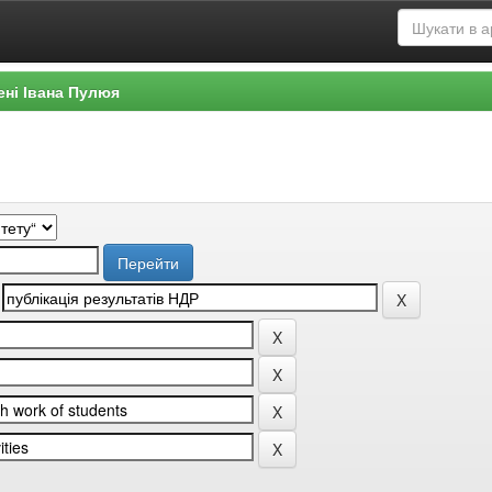
ені Івана Пулюя