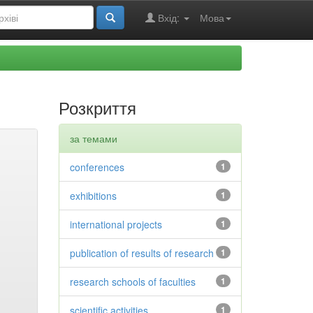
Вхід:
Мова
Розкриття
за темами
conferences
1
exhibitions
1
international projects
1
publication of results of research
1
research schools of faculties
1
scientific activities
1