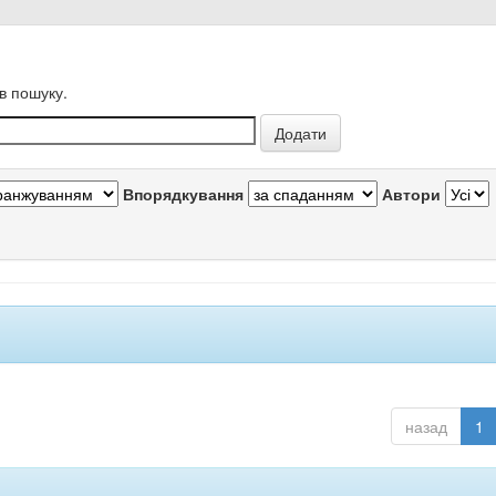
в пошуку.
Впорядкування
Автори
назад
1