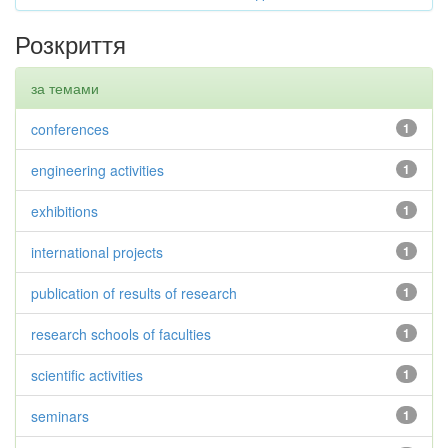
Розкриття
за темами
conferences
1
engineering activities
1
exhibitions
1
international projects
1
publication of results of research
1
research schools of faculties
1
scientific activities
1
seminars
1