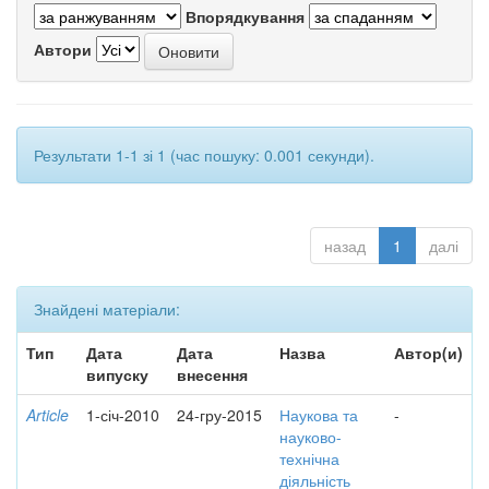
Впорядкування
Автори
Результати 1-1 зі 1 (час пошуку: 0.001 секунди).
назад
1
далі
Знайдені матеріали:
Тип
Дата
Дата
Назва
Автор(и)
випуску
внесення
Article
1-січ-2010
24-гру-2015
Наукова та
-
науково-
технічна
діяльність