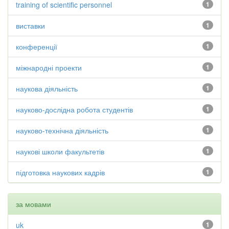
training of scientific personnel
1
виставки
1
конференції
1
міжнародні проекти
1
наукова діяльність
1
науково-дослідна робота студентів
1
науково-технічна діяльність
1
наукові школи факультетів
1
підготовка наукових кадрів
1
за мовами
uk
1