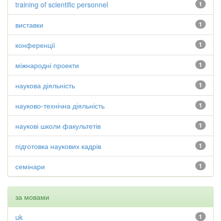
training of scientific personnel
1
виставки
1
конференції
1
міжнародні проекти
1
наукова діяльність
1
науково-технічна діяльність
1
наукові школи факультетів
1
підготовка наукових кадрів
1
семінари
1
за мовами
uk
1