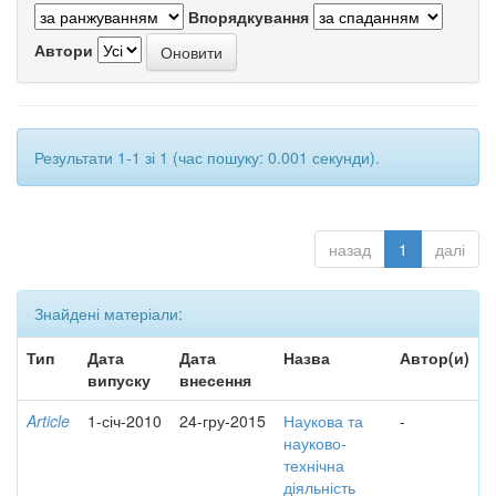
Впорядкування
Автори
Результати 1-1 зі 1 (час пошуку: 0.001 секунди).
назад
1
далі
Знайдені матеріали:
Тип
Дата
Дата
Назва
Автор(и)
випуску
внесення
Article
1-січ-2010
24-гру-2015
Наукова та
-
науково-
технічна
діяльність