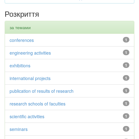
Розкриття
за темами
conferences
1
engineering activities
1
exhibitions
1
international projects
1
publication of results of research
1
research schools of faculties
1
scientific activities
1
seminars
1