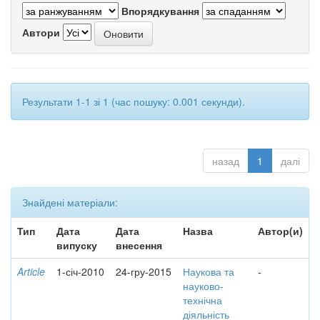
Впорядкування
Автори
Результати 1-1 зі 1 (час пошуку: 0.001 секунди).
назад
1
далі
Знайдені матеріали:
Тип
Дата
Дата
Назва
Автор(и)
випуску
внесення
Article
1-січ-2010
24-гру-2015
Наукова та
-
науково-
технічна
діяльність