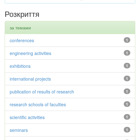
Розкриття
за темами
conferences
1
engineering activities
1
exhibitions
1
international projects
1
publication of results of research
1
research schools of faculties
1
scientific activities
1
seminars
1