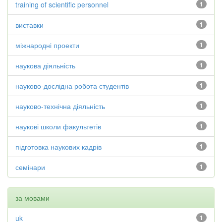
training of scientific personnel
1
виставки
1
міжнародні проекти
1
наукова діяльність
1
науково-дослідна робота студентів
1
науково-технічна діяльність
1
наукові школи факультетів
1
підготовка наукових кадрів
1
семінари
1
за мовами
uk
1