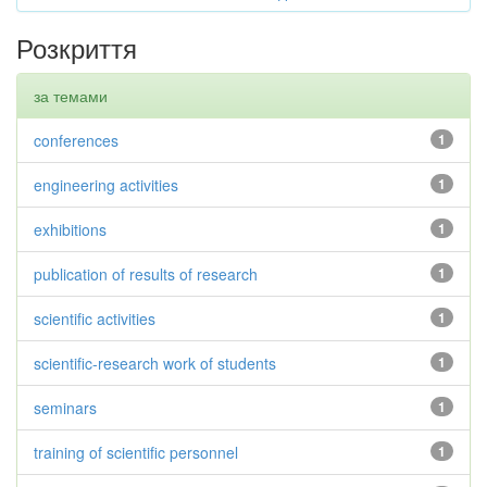
Розкриття
за темами
conferences
1
engineering activities
1
exhibitions
1
publication of results of research
1
scientific activities
1
scientific-research work of students
1
seminars
1
training of scientific personnel
1