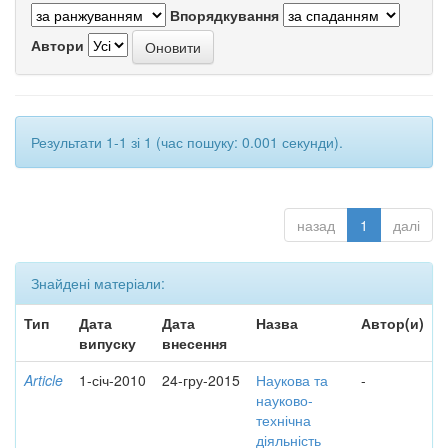
Впорядкування
Автори
Результати 1-1 зі 1 (час пошуку: 0.001 секунди).
назад
1
далі
Знайдені матеріали:
Тип
Дата
Дата
Назва
Автор(и)
випуску
внесення
Article
1-січ-2010
24-гру-2015
Наукова та
-
науково-
технічна
діяльність