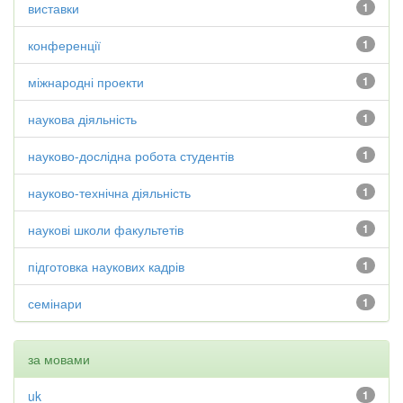
виставки
1
конференції
1
міжнародні проекти
1
наукова діяльність
1
науково-дослідна робота студентів
1
науково-технічна діяльність
1
наукові школи факультетів
1
підготовка наукових кадрів
1
семінари
1
за мовами
uk
1