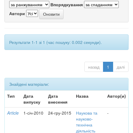
Впорядкування
Автори
Результати 1-1 зі 1 (час пошуку: 0.002 секунди).
назад
1
далі
Знайдені матеріали:
Тип
Дата
Дата
Назва
Автор(и)
випуску
внесення
Article
1-січ-2010
24-гру-2015
Наукова та
-
науково-
технічна
діяльність