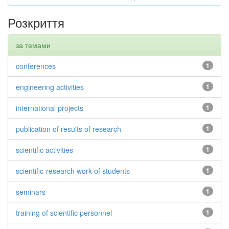
Розкриття
за темами
conferences
1
engineering activities
1
international projects
1
publication of results of research
1
scientific activities
1
scientific-research work of students
1
seminars
1
training of scientific personnel
1