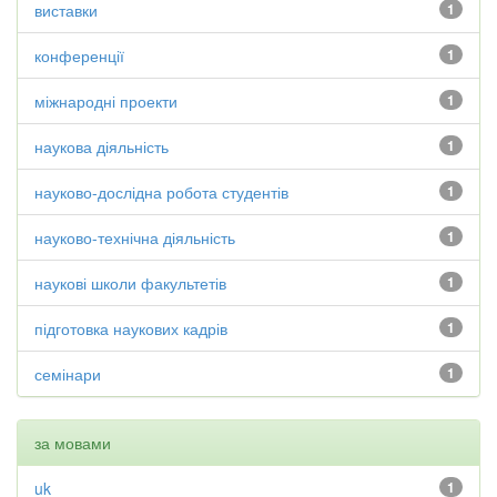
виставки
1
конференції
1
міжнародні проекти
1
наукова діяльність
1
науково-дослідна робота студентів
1
науково-технічна діяльність
1
наукові школи факультетів
1
підготовка наукових кадрів
1
семінари
1
за мовами
uk
1