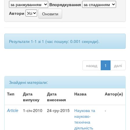
Впорядкування
Автори
Результати 1-1 зі 1 (час пошуку: 0.001 секунди).
назад
1
далі
Знайдені матеріали:
Тип
Дата
Дата
Назва
Автор(и)
випуску
внесення
Article
1-січ-2010
24-гру-2015
Наукова та
-
науково-
технічна
діяльність