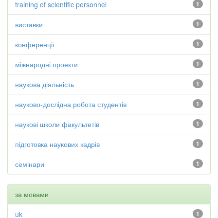
training of scientific personnel
1
виставки
1
конференції
1
міжнародні проекти
1
наукова діяльність
1
науково-дослідна робота студентів
1
наукові школи факультетів
1
підготовка наукових кадрів
1
семінари
1
за мовами
uk
1