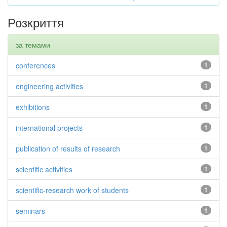
Розкриття
за темами
conferences
1
engineering activities
1
exhibitions
1
international projects
1
publication of results of research
1
scientific activities
1
scientific-research work of students
1
seminars
1