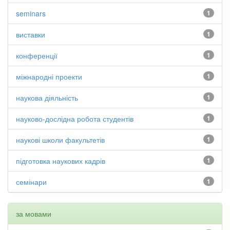
seminars
1
виставки
1
конференції
1
міжнародні проекти
1
наукова діяльність
1
науково-дослідна робота студентів
1
наукові школи факультетів
1
підготовка наукових кадрів
1
семінари
1
за мовами