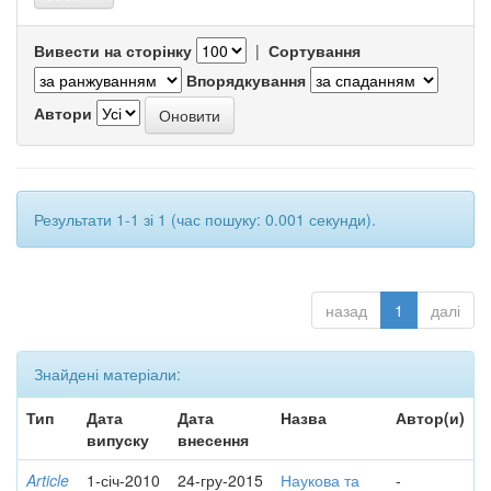
Вивести на сторінку
|
Сортування
Впорядкування
Автори
Результати 1-1 зі 1 (час пошуку: 0.001 секунди).
назад
1
далі
Знайдені матеріали:
Тип
Дата
Дата
Назва
Автор(и)
випуску
внесення
Article
1-січ-2010
24-гру-2015
Наукова та
-