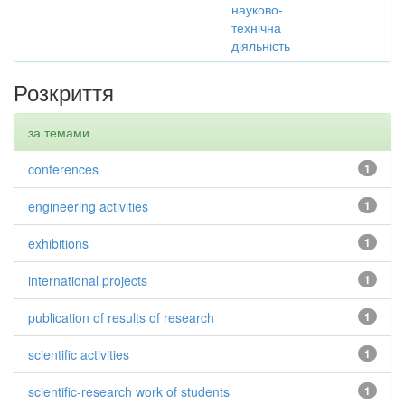
науково-
технічна
діяльність
Розкриття
за темами
conferences
1
engineering activities
1
exhibitions
1
international projects
1
publication of results of research
1
scientific activities
1
scientific-research work of students
1