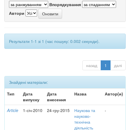
Впорядкування
Автори
Результати 1-1 зі 1 (час пошуку: 0.002 секунди).
назад
1
далі
Знайдені матеріали:
Тип
Дата
Дата
Назва
Автор(и)
випуску
внесення
Article
1-січ-2010
24-гру-2015
Наукова та
-
науково-
технічна
діяльність