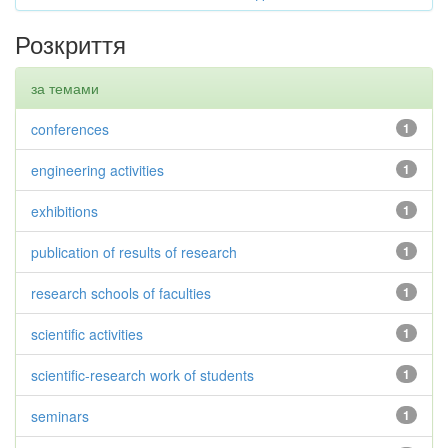
Розкриття
за темами
conferences
1
engineering activities
1
exhibitions
1
publication of results of research
1
research schools of faculties
1
scientific activities
1
scientific-research work of students
1
seminars
1