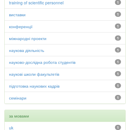
training of scientific personnel
1
виставки
1
конференції
1
міжнародні проекти
1
наукова діяльність
1
науково-дослідна робота студентів
1
наукові школи факультетів
1
підготовка наукових кадрів
1
семінари
1
за мовами
uk
1