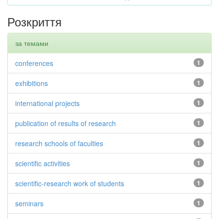
Розкриття
за темами
conferences
1
exhibitions
1
international projects
1
publication of results of research
1
research schools of faculties
1
scientific activities
1
scientific-research work of students
1
seminars
1