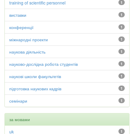
training of scientific personnel
1
виставки
1
конференції
1
міжнародні проекти
1
наукова діяльність
1
науково-дослідна робота студентів
1
наукові школи факультетів
1
підготовка наукових кадрів
1
семінари
1
за мовами
uk
1