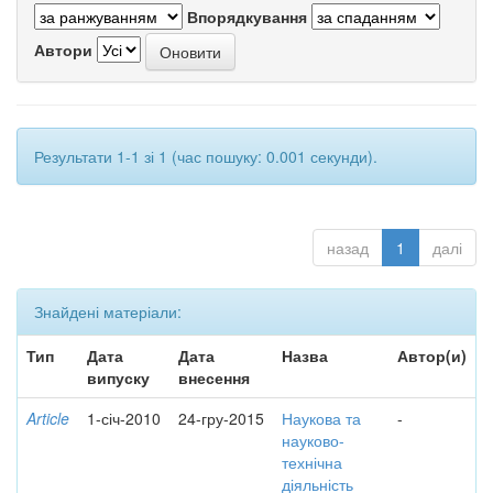
Впорядкування
Автори
Результати 1-1 зі 1 (час пошуку: 0.001 секунди).
назад
1
далі
Знайдені матеріали:
Тип
Дата
Дата
Назва
Автор(и)
випуску
внесення
Article
1-січ-2010
24-гру-2015
Наукова та
-
науково-
технічна
діяльність