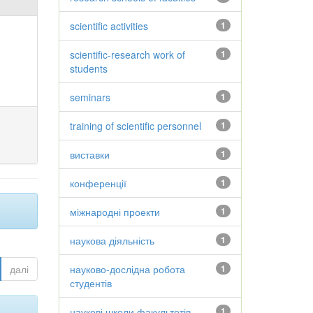
scientific activities
1
scientific-research work of
1
students
seminars
1
training of scientific personnel
1
виставки
1
конференції
1
міжнародні проекти
1
наукова діяльність
1
далі
науково-дослідна робота
1
студентів
наукові школи факультетів
1