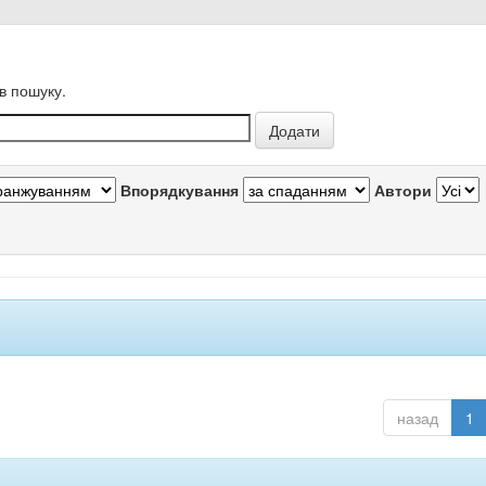
в пошуку.
Впорядкування
Автори
назад
1