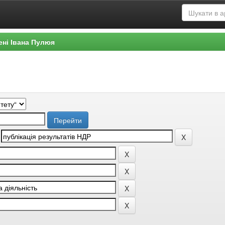
ені Івана Пулюя