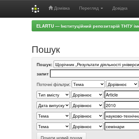
Домівка
Перегляд
Довідка
Skip
ELARTU — Інституційний репозитарій ТНТУ ім
navigation
Пошук
Пошук:
запит
Поточні фільтри:
Почати новий пошук