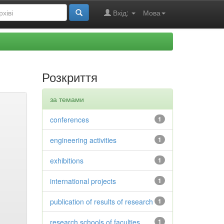
Вхід:
Мова
Розкриття
за темами
conferences
1
engineering activities
1
exhibitions
1
international projects
1
publication of results of research
1
research schools of faculties
1