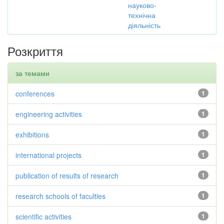
науково-
технічна
діяльність
Розкриття
за темами
conferences
1
engineering activities
1
exhibitions
1
international projects
1
publication of results of research
1
research schools of faculties
1
scientific activities
1