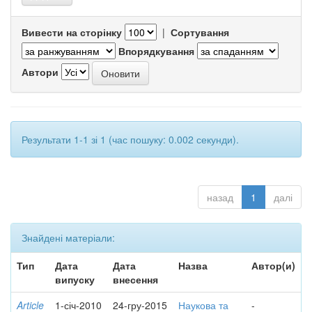
Вивести на сторінку
|
Сортування
Впорядкування
Автори
Результати 1-1 зі 1 (час пошуку: 0.002 секунди).
назад
1
далі
Знайдені матеріали:
Тип
Дата
Дата
Назва
Автор(и)
випуску
внесення
Article
1-січ-2010
24-гру-2015
Наукова та
-