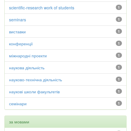
scientific-research work of students
1
seminars
1
виставки
1
конференції
1
міжнародні проекти
1
наукова діяльність
1
науково-технічна діяльність
1
наукові школи факультетів
1
семінари
1
за мовами