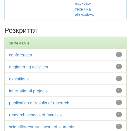
науково-
технічна
діяльність
Розкриття
за темами
conferences
1
engineering activities
1
exhibitions
1
international projects
1
publication of results of research
1
research schools of faculties
1
scientific-research work of students
1