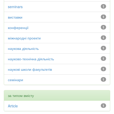
seminars
1
виставки
1
конференції
1
міжнародні проекти
1
наукова діяльність
1
науково-технічна діяльність
1
наукові школи факультетів
1
семінари
1
за типом вмісту
Article
1