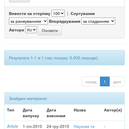
Вивести на сторінку
|
Сортування
Впорядкування
Автори
Результати 1-1 зі 1 (час пошуку: 0.002 секунди).
назад
1
далі
Знайдені матеріали:
Тип
Дата
Дата
Назва
Автор(и)
випуску
внесення
Article
1-січ-2010
24-гру-2015
Наукова та
-