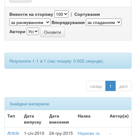
Вивести на сторінку
|
Сортування
Впорядкування
Автори
Результати 1-1 зі 1 (час пошуку: 0.002 секунди).
назад
1
далі
Знайдені матеріали:
Тип
Дата
Дата
Назва
Автор(и)
випуску
внесення
Article
1-січ-2010
24-гру-2015
Наукова та
-