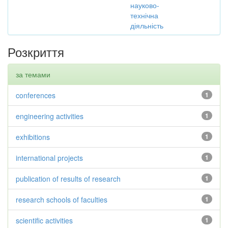
науково-
технічна
діяльність
Розкриття
за темами
conferences
1
engineering activities
1
exhibitions
1
international projects
1
publication of results of research
1
research schools of faculties
1
scientific activities
1