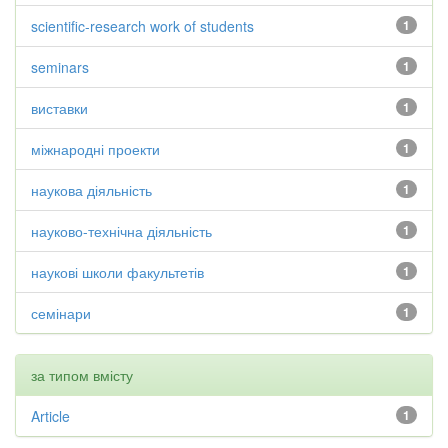
scientific-research work of students
1
seminars
1
виставки
1
міжнародні проекти
1
наукова діяльність
1
науково-технічна діяльність
1
наукові школи факультетів
1
семінари
1
за типом вмісту
Article
1