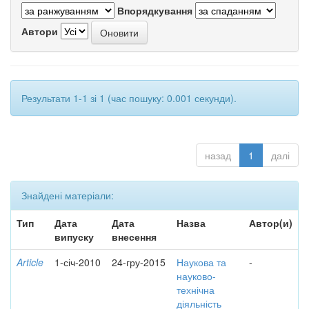
Впорядкування
Автори
Результати 1-1 зі 1 (час пошуку: 0.001 секунди).
назад
1
далі
Знайдені матеріали:
Тип
Дата
Дата
Назва
Автор(и)
випуску
внесення
Article
1-січ-2010
24-гру-2015
Наукова та
-
науково-
технічна
діяльність