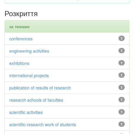
Розкриття
за темами
conferences
1
engineering activities
1
exhibitions
1
international projects
1
publication of results of research
1
research schools of faculties
1
scientific activities
1
scientific-research work of students
1