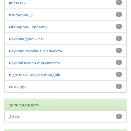
виставки
1
конференції
1
міжнародні проекти
1
наукова діяльність
1
науково-технічна діяльність
1
наукові школи факультетів
1
підготовка наукових кадрів
1
семінари
1
за типом вмісту
Article
1