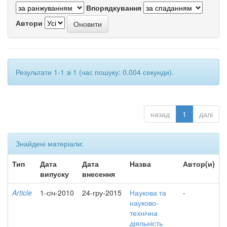
Впорядкування
Автори
Результати 1-1 зі 1 (час пошуку: 0.004 секунди).
назад
1
далі
Знайдені матеріали:
Тип
Дата
Дата
Назва
Автор(и)
випуску
внесення
Article
1-січ-2010
24-гру-2015
Наукова та
-
науково-
технічна
діяльність