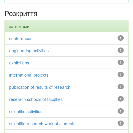
Розкриття
за темами
conferences
1
engineering activities
1
exhibitions
1
international projects
1
publication of results of research
1
research schools of faculties
1
scientific activities
1
scientific-research work of students
1