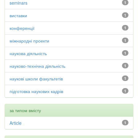
seminars
1
виставки
1
конференції
1
міжнародні проекти
1
наукова діяльність
1
науково-технічна діяльність
1
наукові школи факультетів
1
підготовка наукових кадрів
1
за типом вмісту
Article
1