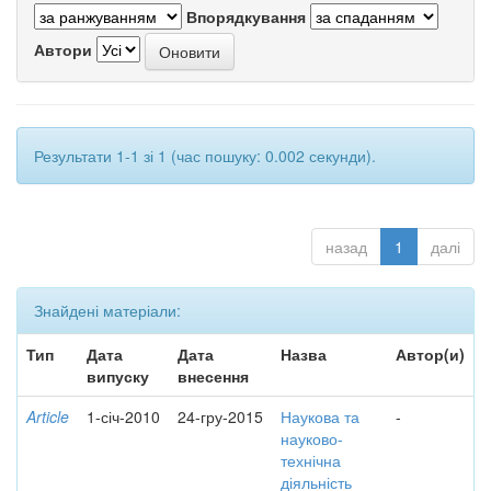
Впорядкування
Автори
Результати 1-1 зі 1 (час пошуку: 0.002 секунди).
назад
1
далі
Знайдені матеріали:
Тип
Дата
Дата
Назва
Автор(и)
випуску
внесення
Article
1-січ-2010
24-гру-2015
Наукова та
-
науково-
технічна
діяльність