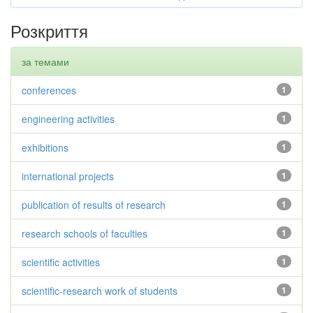
Розкриття
за темами
conferences
1
engineering activities
1
exhibitions
1
international projects
1
publication of results of research
1
research schools of faculties
1
scientific activities
1
scientific-research work of students
1