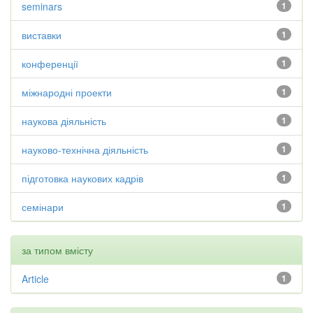
seminars
1
виставки
1
конференції
1
міжнародні проекти
1
наукова діяльність
1
науково-технічна діяльність
1
підготовка наукових кадрів
1
семінари
1
за типом вмісту
Article
1