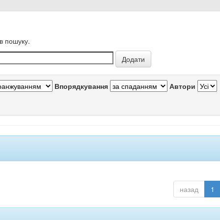
в пошуку.
Впорядкування
Автори
назад
1