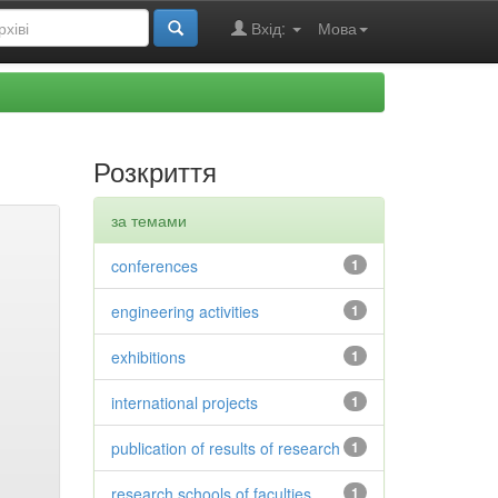
Вхід:
Мова
Розкриття
за темами
conferences
1
engineering activities
1
exhibitions
1
international projects
1
publication of results of research
1
research schools of faculties
1