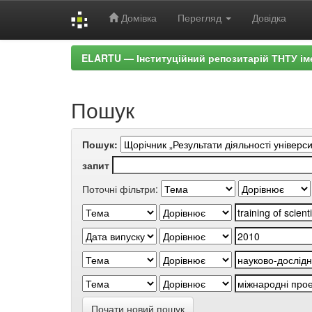
Домівка
Перегляд
Довідка
Skip
ELARTU — Інституційний репозитарій ТНТУ ім
navigation
Пошук
Пошук:
запит
Поточні фільтри:
Почати новий пошук