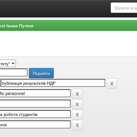
ені Івана Пулюя