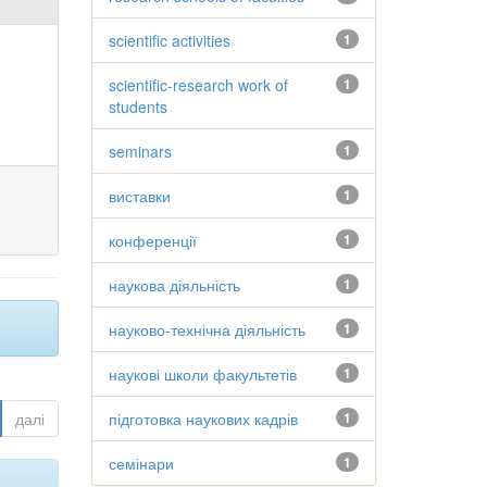
scientific activities
1
scientific-research work of
1
students
seminars
1
виставки
1
конференції
1
наукова діяльність
1
науково-технічна діяльність
1
наукові школи факультетів
1
далі
підготовка наукових кадрів
1
семінари
1