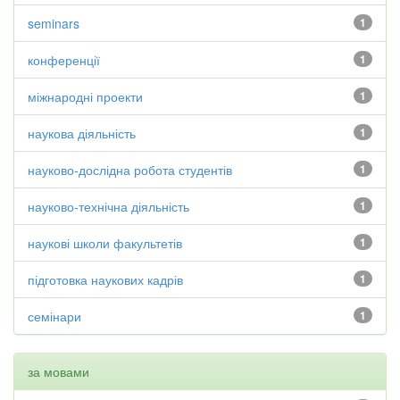
seminars
1
конференції
1
міжнародні проекти
1
наукова діяльність
1
науково-дослідна робота студентів
1
науково-технічна діяльність
1
наукові школи факультетів
1
підготовка наукових кадрів
1
семінари
1
за мовами