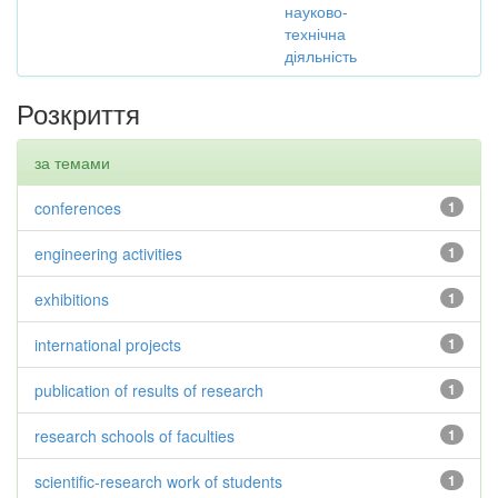
науково-
технічна
діяльність
Розкриття
за темами
conferences
1
engineering activities
1
exhibitions
1
international projects
1
publication of results of research
1
research schools of faculties
1
scientific-research work of students
1