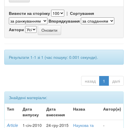
Вивести на сторінку
|
Сортування
Впорядкування
Автори
Результати 1-1 зі 1 (час пошуку: 0.001 секунди).
назад
1
далі
Знайдені матеріали:
Тип
Дата
Дата
Назва
Автор(и)
випуску
внесення
Article
1-січ-2010
24-гру-2015
Наукова та
-