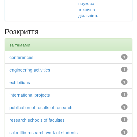
науково-
технічна
діяльність
Розкриття
за темами
conferences
1
engineering activities
1
exhibitions
1
international projects
1
publication of results of research
1
research schools of faculties
1
scientific-research work of students
1