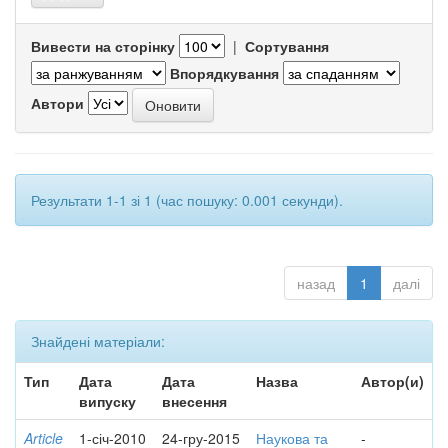
Вивести на сторінку
|
Сортування
Впорядкування
Автори
Результати 1-1 зі 1 (час пошуку: 0.001 секунди).
назад
1
далі
Знайдені матеріали:
Тип
Дата
Дата
Назва
Автор(и)
випуску
внесення
Article
1-січ-2010
24-гру-2015
Наукова та
-