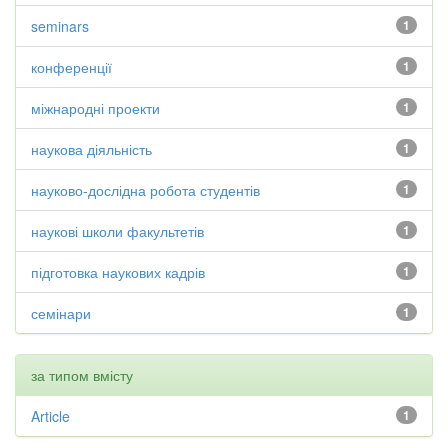
seminars
1
конференції
1
міжнародні проекти
1
наукова діяльність
1
науково-дослідна робота студентів
1
наукові школи факультетів
1
підготовка наукових кадрів
1
семінари
1
за типом вмісту
Article
1