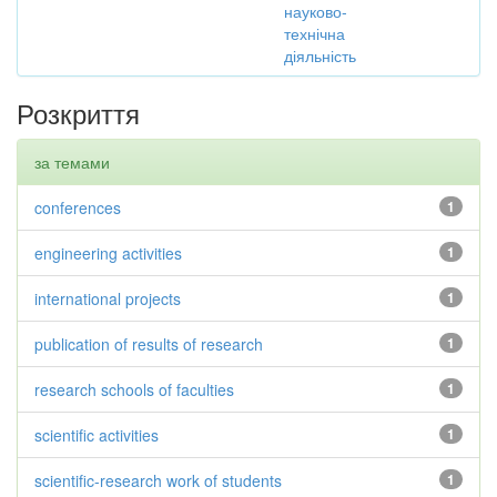
науково-
технічна
діяльність
Розкриття
за темами
conferences
1
engineering activities
1
international projects
1
publication of results of research
1
research schools of faculties
1
scientific activities
1
scientific-research work of students
1