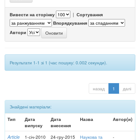
Вивести на сторінку
|
Сортування
Впорядкування
Автори
Результати 1-1 зі 1 (час пошуку: 0.002 секунди).
назад
1
далі
Знайдені матеріали:
Тип
Дата
Дата
Назва
Автор(и)
випуску
внесення
Article
1-січ-2010
24-гру-2015
Наукова та
-