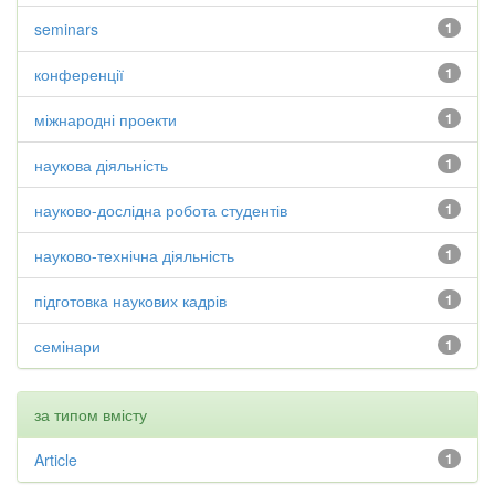
seminars
1
конференції
1
міжнародні проекти
1
наукова діяльність
1
науково-дослідна робота студентів
1
науково-технічна діяльність
1
підготовка наукових кадрів
1
семінари
1
за типом вмісту
Article
1