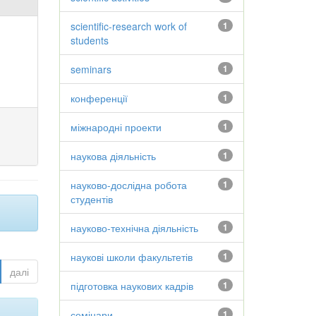
scientific-research work of
1
students
seminars
1
конференції
1
міжнародні проекти
1
наукова діяльність
1
науково-дослідна робота
1
студентів
науково-технічна діяльність
1
наукові школи факультетів
1
далі
підготовка наукових кадрів
1
семінари
1