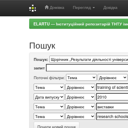
Домівка
Перегляд
Довідка
Skip
ELARTU — Інституційний репозитарій ТНТУ ім
navigation
Пошук
Пошук:
запит
Поточні фільтри:
Почати новий пошук