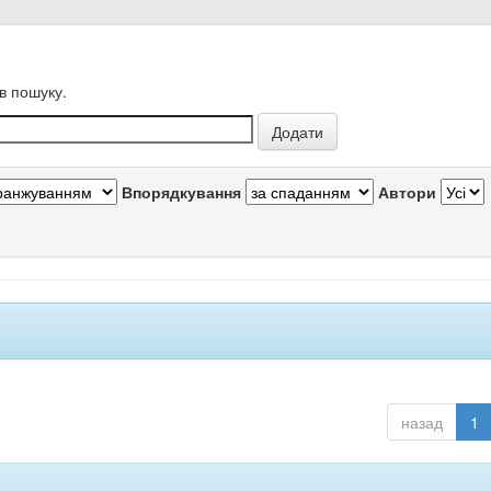
в пошуку.
Впорядкування
Автори
назад
1