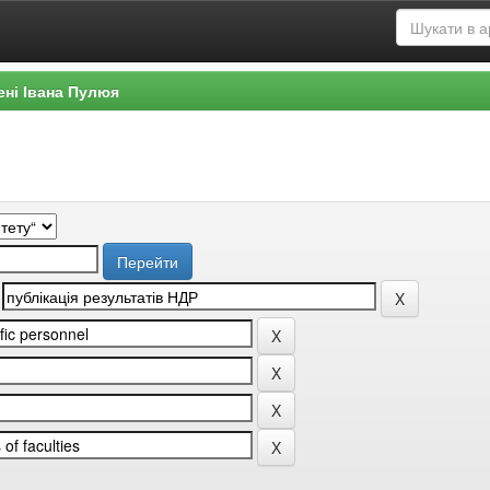
ені Івана Пулюя