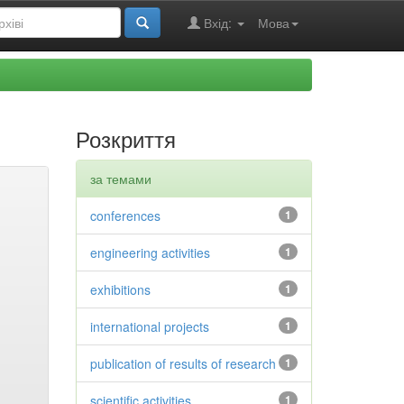
Вхід:
Мова
Розкриття
за темами
conferences
1
engineering activities
1
exhibitions
1
international projects
1
publication of results of research
1
scientific activities
1