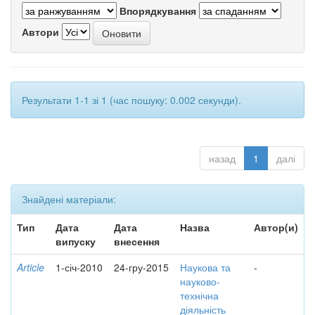
Впорядкування
Автори
Результати 1-1 зі 1 (час пошуку: 0.002 секунди).
назад
1
далі
Знайдені матеріали:
Тип
Дата
Дата
Назва
Автор(и)
випуску
внесення
Article
1-січ-2010
24-гру-2015
Наукова та
-
науково-
технічна
діяльність