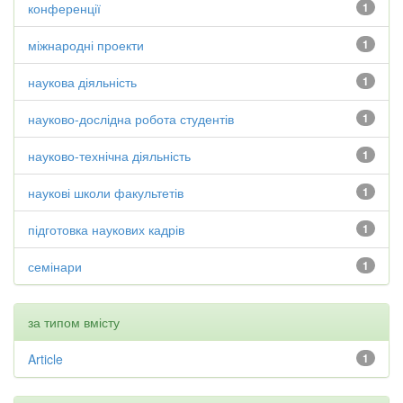
конференції
1
міжнародні проекти
1
наукова діяльність
1
науково-дослідна робота студентів
1
науково-технічна діяльність
1
наукові школи факультетів
1
підготовка наукових кадрів
1
семінари
1
за типом вмісту
Article
1