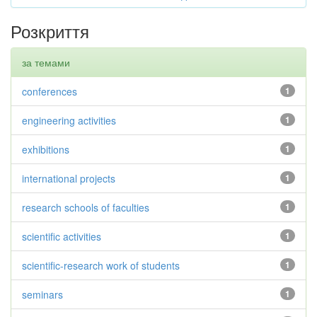
Розкриття
за темами
conferences
1
engineering activities
1
exhibitions
1
international projects
1
research schools of faculties
1
scientific activities
1
scientific-research work of students
1
seminars
1