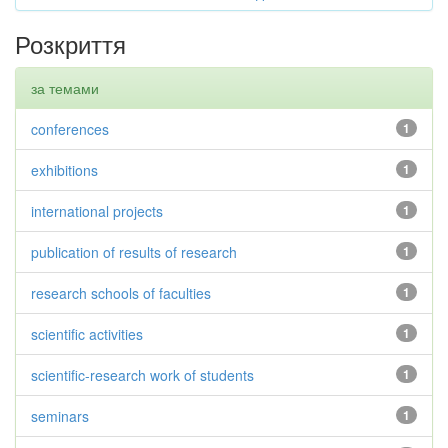
Розкриття
за темами
conferences
1
exhibitions
1
international projects
1
publication of results of research
1
research schools of faculties
1
scientific activities
1
scientific-research work of students
1
seminars
1