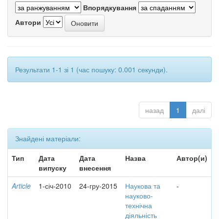
Впорядкування
Автори
Результати 1-1 зі 1 (час пошуку: 0.001 секунди).
назад
1
далі
Знайдені матеріали:
Тип
Дата
Дата
Назва
Автор(и)
випуску
внесення
Article
1-січ-2010
24-гру-2015
Наукова та
-
науково-
технічна
діяльність