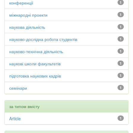
конференції
1
міжнародні проекти
1
наукова діяльність
1
науково-дослідна робота студентів
1
науково-технічна діяльність
1
наукові школи факультетів
1
підготовка наукових кадрів
1
семінари
1
за типом вмісту
Article
1