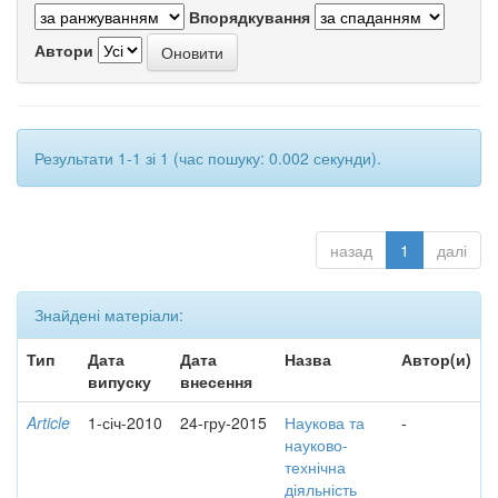
Впорядкування
Автори
Результати 1-1 зі 1 (час пошуку: 0.002 секунди).
назад
1
далі
Знайдені матеріали:
Тип
Дата
Дата
Назва
Автор(и)
випуску
внесення
Article
1-січ-2010
24-гру-2015
Наукова та
-
науково-
технічна
діяльність