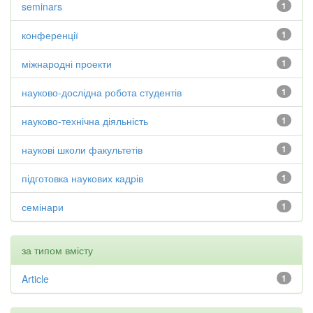
seminars
1
конференції
1
міжнародні проекти
1
науково-дослідна робота студентів
1
науково-технічна діяльність
1
наукові школи факультетів
1
підготовка наукових кадрів
1
семінари
1
за типом вмісту
Article
1