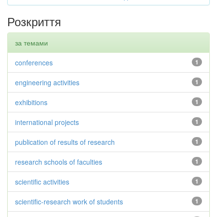
Розкриття
за темами
conferences
1
engineering activities
1
exhibitions
1
international projects
1
publication of results of research
1
research schools of faculties
1
scientific activities
1
scientific-research work of students
1