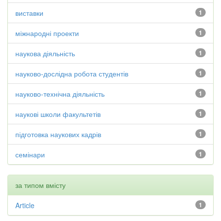
виставки
1
міжнародні проекти
1
наукова діяльність
1
науково-дослідна робота студентів
1
науково-технічна діяльність
1
наукові школи факультетів
1
підготовка наукових кадрів
1
семінари
1
за типом вмісту
Article
1