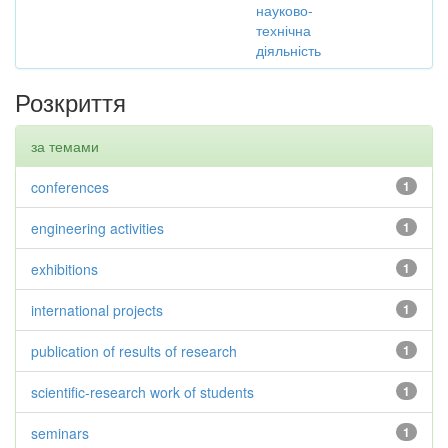
науково-
технічна
діяльність
Розкриття
за темами
conferences
1
engineering activities
1
exhibitions
1
international projects
1
publication of results of research
1
scientific-research work of students
1
seminars
1