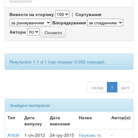
Вивести на сторінку
|
Сортування
Впорядкування
Автори
Результати 1-1 зі 1 (час пошуку: 0.002 секунди).
назад
1
далі
Знайдені матеріали:
Тип
Дата
Дата
Назва
Автор(и)
випуску
внесення
Article
1-січ-2012
24-гру-2015
Наукова та
-