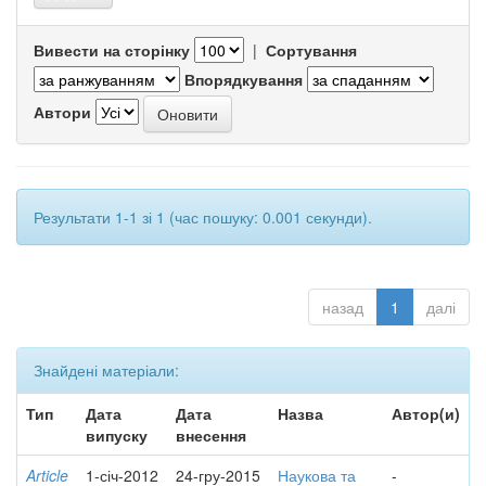
Вивести на сторінку
|
Сортування
Впорядкування
Автори
Результати 1-1 зі 1 (час пошуку: 0.001 секунди).
назад
1
далі
Знайдені матеріали:
Тип
Дата
Дата
Назва
Автор(и)
випуску
внесення
Article
1-січ-2012
24-гру-2015
Наукова та
-