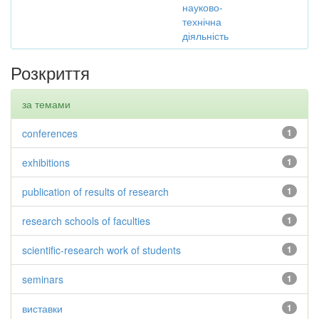
науково-
технічна
діяльність
Розкриття
за темами
conferences
1
exhibitions
1
publication of results of research
1
research schools of faculties
1
scientific-research work of students
1
seminars
1
виставки
1