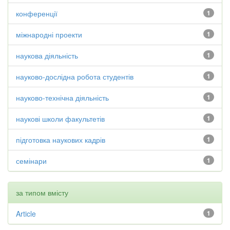
конференції
1
міжнародні проекти
1
наукова діяльність
1
науково-дослідна робота студентів
1
науково-технічна діяльність
1
наукові школи факультетів
1
підготовка наукових кадрів
1
семінари
1
за типом вмісту
Article
1