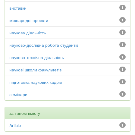
виставки
1
міжнародні проекти
1
наукова діяльність
1
науково-дослідна робота студентів
1
науково-технічна діяльність
1
наукові школи факультетів
1
підготовка наукових кадрів
1
семінари
1
за типом вмісту
Article
1