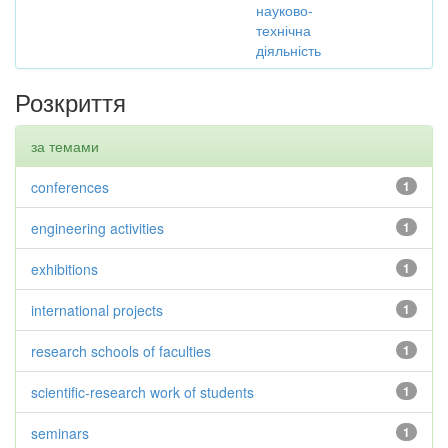
науково-
технічна
діяльність
Розкриття
за темами
conferences
1
engineering activities
1
exhibitions
1
international projects
1
research schools of faculties
1
scientific-research work of students
1
seminars
1