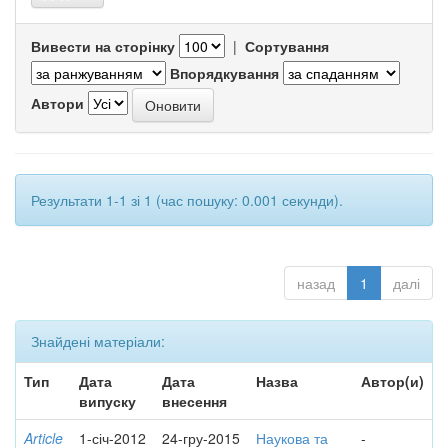
Вивести на сторінку
|
Сортування
Впорядкування
Автори
Результати 1-1 зі 1 (час пошуку: 0.001 секунди).
назад
1
далі
Знайдені матеріали:
Тип
Дата
Дата
Назва
Автор(и)
випуску
внесення
Article
1-січ-2012
24-гру-2015
Наукова та
-