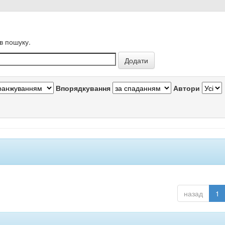
в пошуку.
Впорядкування
Автори
назад
1