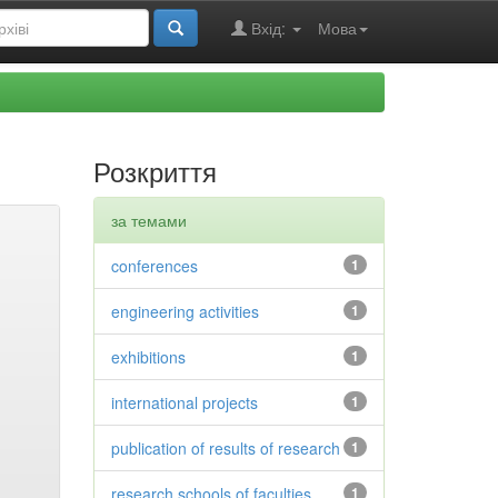
Вхід:
Мова
Розкриття
за темами
conferences
1
engineering activities
1
exhibitions
1
international projects
1
publication of results of research
1
research schools of faculties
1