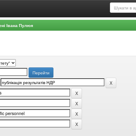
ені Івана Пулюя