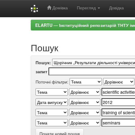
Домівка
Перегляд
Довідка
Skip
ELARTU — Інституційний репозитарій ТНТУ ім
navigation
Пошук
Пошук:
запит
Поточні фільтри:
Почати новий пошук