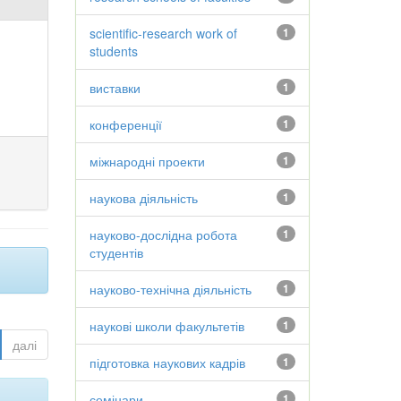
scientific-research work of
1
students
виставки
1
конференції
1
міжнародні проекти
1
наукова діяльність
1
науково-дослідна робота
1
студентів
науково-технічна діяльність
1
наукові школи факультетів
1
далі
підготовка наукових кадрів
1
семінари
1