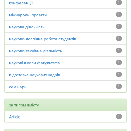
конференції
1
міжнародні проекти
1
наукова діяльність
1
науково-дослідна робота студентів
1
науково-технічна діяльність
1
наукові школи факультетів
1
підготовка наукових кадрів
1
семінари
1
за типом вмісту
Article
1