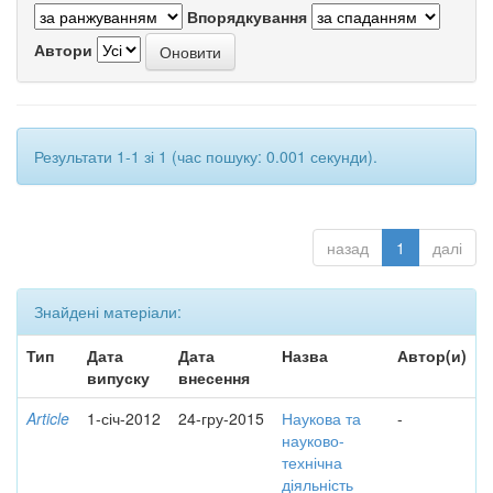
Впорядкування
Автори
Результати 1-1 зі 1 (час пошуку: 0.001 секунди).
назад
1
далі
Знайдені матеріали:
Тип
Дата
Дата
Назва
Автор(и)
випуску
внесення
Article
1-січ-2012
24-гру-2015
Наукова та
-
науково-
технічна
діяльність