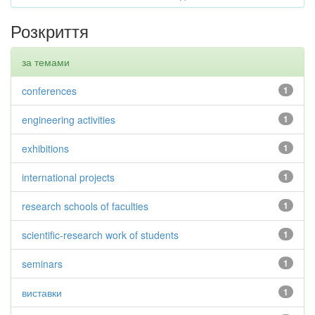
Розкриття
за темами
conferences
1
engineering activities
1
exhibitions
1
international projects
1
research schools of faculties
1
scientific-research work of students
1
seminars
1
виставки
1