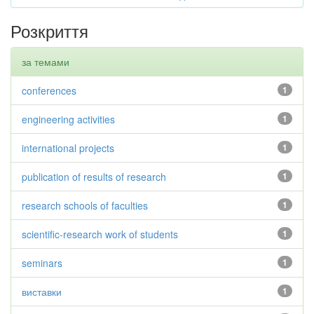
Розкриття
за темами
conferences
1
engineering activities
1
international projects
1
publication of results of research
1
research schools of faculties
1
scientific-research work of students
1
seminars
1
виставки
1