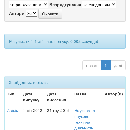
Впорядкування
Автори
Результати 1-1 зі 1 (час пошуку: 0.002 секунди).
назад
1
далі
Знайдені матеріали:
Тип
Дата
Дата
Назва
Автор(и)
випуску
внесення
Article
1-січ-2012
24-гру-2015
Наукова та
-
науково-
технічна
діяльність