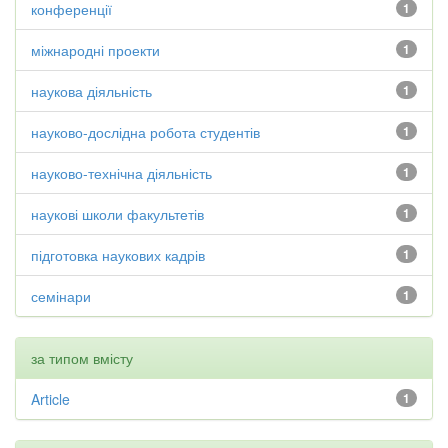
конференції
1
міжнародні проекти
1
наукова діяльність
1
науково-дослідна робота студентів
1
науково-технічна діяльність
1
наукові школи факультетів
1
підготовка наукових кадрів
1
семінари
1
за типом вмісту
Article
1