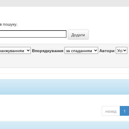
в пошуку.
Впорядкування
Автори
назад
1