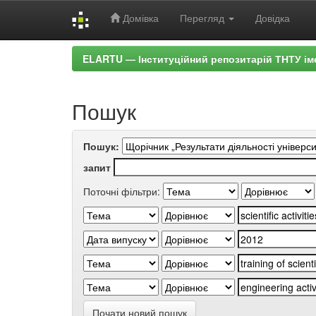
Домівка
Перегляд
Довідка
Skip
ELARTU — Інституційний репозитарій ТНТУ ім
navigation
Пошук
Пошук:
запит
Поточні фільтри:
Почати новий пошук