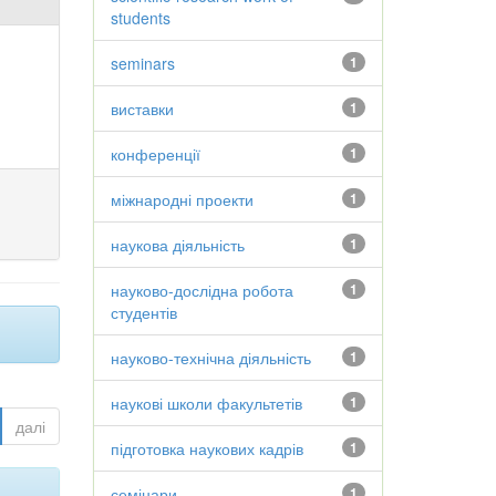
students
seminars
1
виставки
1
конференції
1
міжнародні проекти
1
наукова діяльність
1
науково-дослідна робота
1
студентів
науково-технічна діяльність
1
наукові школи факультетів
1
далі
підготовка наукових кадрів
1
семінари
1