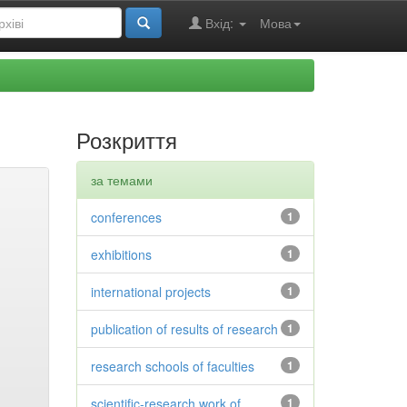
Вхід:
Мова
Розкриття
за темами
conferences
1
exhibitions
1
international projects
1
publication of results of research
1
research schools of faculties
1
scientific-research work of
1