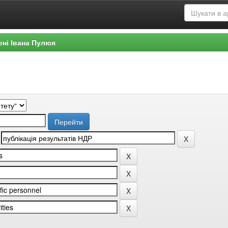
ені Івана Пулюя