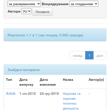
Впорядкування
Автори
Результати 1-1 зі 1 (час пошуку: 0.002 секунди).
назад
1
далі
Знайдені матеріали:
Тип
Дата
Дата
Назва
Автор(и)
випуску
внесення
Article
1-січ-2012
24-гру-2015
Наукова та
-
науково-
технічна
діяльність