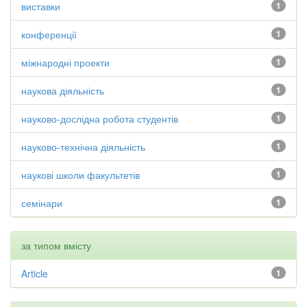
виставки
1
конференції
1
міжнародні проекти
1
наукова діяльність
1
науково-дослідна робота студентів
1
науково-технічна діяльність
1
наукові школи факультетів
1
семінари
1
за типом вмісту
Article
1