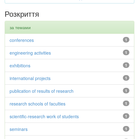
Розкриття
за темами
conferences
1
engineering activities
1
exhibitions
1
international projects
1
publication of results of research
1
research schools of faculties
1
scientific-research work of students
1
seminars
1