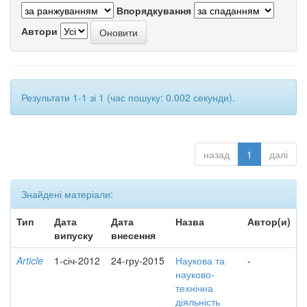
Впорядкування
Автори
Результати 1-1 зі 1 (час пошуку: 0.002 секунди).
назад
1
далі
Знайдені матеріали:
Тип
Дата
Дата
Назва
Автор(и)
випуску
внесення
Article
1-січ-2012
24-гру-2015
Наукова та
-
науково-
технічна
діяльність