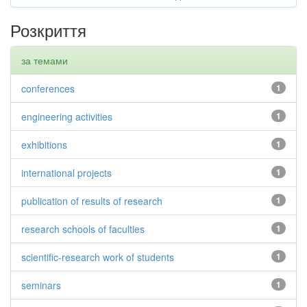
Розкриття
за темами
conferences
1
engineering activities
1
exhibitions
1
international projects
1
publication of results of research
1
research schools of faculties
1
scientific-research work of students
1
seminars
1