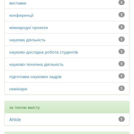
виставки
1
конференції
1
міжнародні проекти
1
наукова діяльність
1
науково-дослідна робота студентів
1
науково-технічна діяльність
1
підготовка наукових кадрів
1
семінари
1
за типом вмісту
Article
1