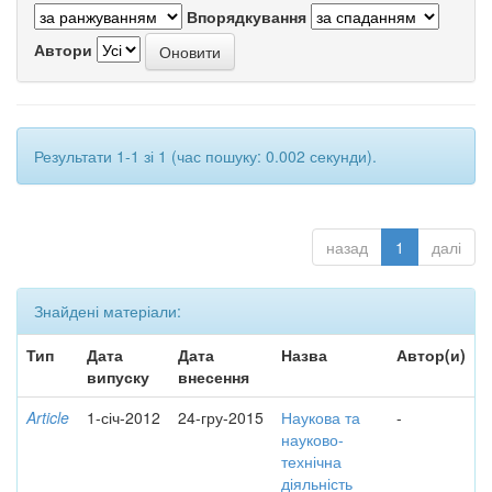
Впорядкування
Автори
Результати 1-1 зі 1 (час пошуку: 0.002 секунди).
назад
1
далі
Знайдені матеріали:
Тип
Дата
Дата
Назва
Автор(и)
випуску
внесення
Article
1-січ-2012
24-гру-2015
Наукова та
-
науково-
технічна
діяльність