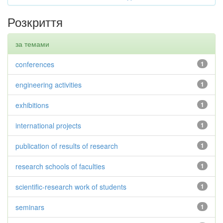
Розкриття
за темами
conferences
1
engineering activities
1
exhibitions
1
international projects
1
publication of results of research
1
research schools of faculties
1
scientific-research work of students
1
seminars
1