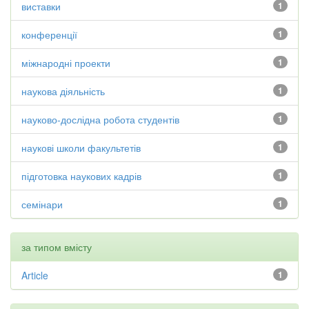
виставки
1
конференції
1
міжнародні проекти
1
наукова діяльність
1
науково-дослідна робота студентів
1
наукові школи факультетів
1
підготовка наукових кадрів
1
семінари
1
за типом вмісту
Article
1