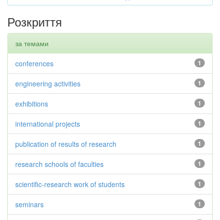
Розкриття
за темами
conferences
1
engineering activities
1
exhibitions
1
international projects
1
publication of results of research
1
research schools of faculties
1
scientific-research work of students
1
seminars
1