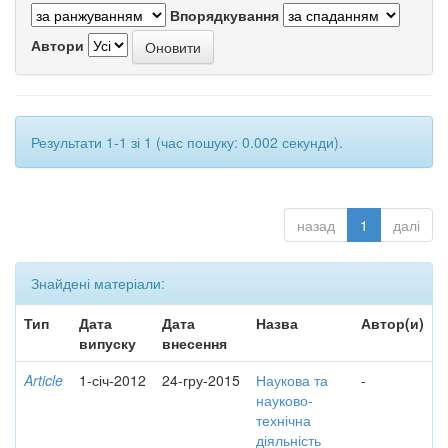
Впорядкування
Автори
Результати 1-1 зі 1 (час пошуку: 0.002 секунди).
назад
1
далі
Знайдені матеріали:
Тип
Дата
Дата
Назва
Автор(и)
випуску
внесення
Article
1-січ-2012
24-гру-2015
Наукова та
-
науково-
технічна
діяльність