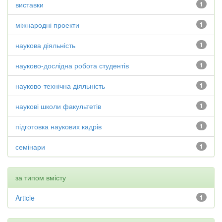
виставки
1
міжнародні проекти
1
наукова діяльність
1
науково-дослідна робота студентів
1
науково-технічна діяльність
1
наукові школи факультетів
1
підготовка наукових кадрів
1
семінари
1
за типом вмісту
Article
1