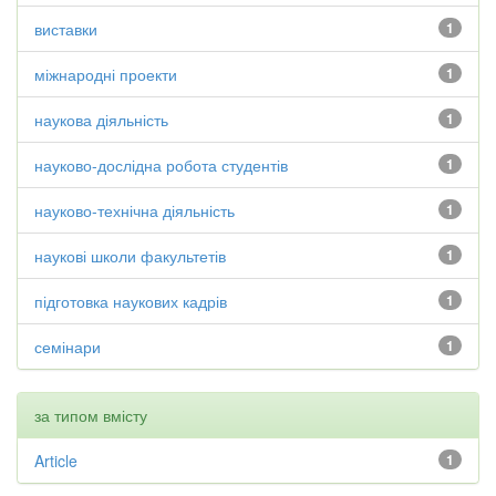
виставки
1
міжнародні проекти
1
наукова діяльність
1
науково-дослідна робота студентів
1
науково-технічна діяльність
1
наукові школи факультетів
1
підготовка наукових кадрів
1
семінари
1
за типом вмісту
Article
1