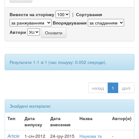
Вивести на сторінку
|
Сортування
Впорядкування
Автори
Результати 1-1 зі 1 (час пошуку: 0.002 секунди).
назад
1
далі
Знайдені матеріали:
Тип
Дата
Дата
Назва
Автор(и)
випуску
внесення
Article
1-січ-2012
24-гру-2015
Наукова та
-