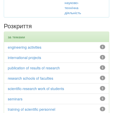
науково-
технічна
діяльність
Розкриття
за темами
engineering activities
1
international projects
1
publication of results of research
1
research schools of faculties
1
scientific-research work of students
1
seminars
1
training of scientific personnel
1