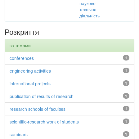
науково-
технічна
діяльність
Розкриття
за темами
conferences
1
engineering activities
1
international projects
1
publication of results of research
1
research schools of faculties
1
scientific-research work of students
1
seminars
1