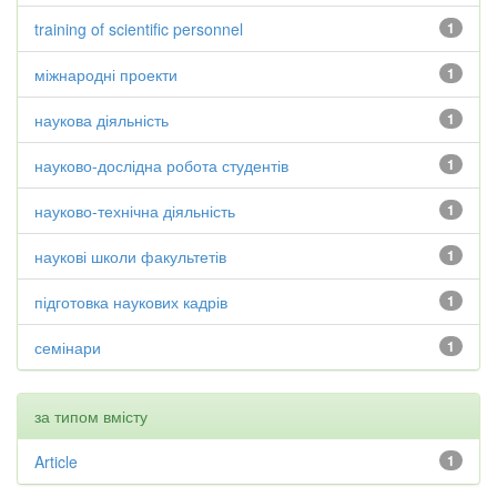
training of scientific personnel
1
міжнародні проекти
1
наукова діяльність
1
науково-дослідна робота студентів
1
науково-технічна діяльність
1
наукові школи факультетів
1
підготовка наукових кадрів
1
семінари
1
за типом вмісту
Article
1