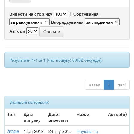
Вивести на сторінку
|
Сортування
Впорядкування
Автори
Результати 1-1 зі 1 (час пошуку: 0.002 секунди).
назад
1
далі
Знайдені матеріали:
Тип
Дата
Дата
Назва
Автор(и)
випуску
внесення
Article
1-січ-2012
24-гру-2015
Наукова та
-