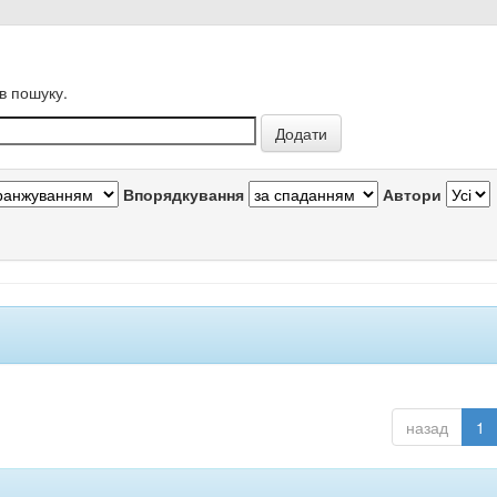
в пошуку.
Впорядкування
Автори
назад
1