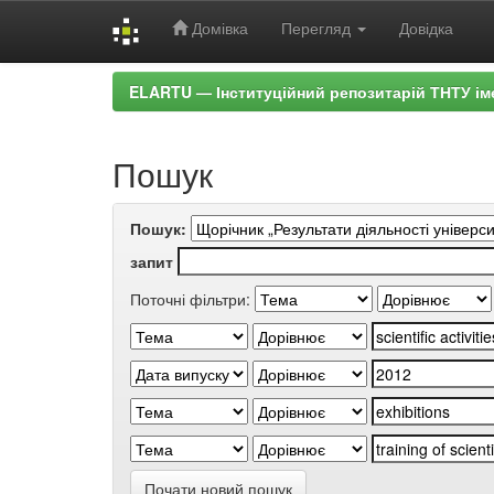
Домівка
Перегляд
Довідка
Skip
ELARTU — Інституційний репозитарій ТНТУ ім
navigation
Пошук
Пошук:
запит
Поточні фільтри:
Почати новий пошук