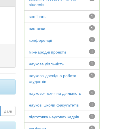
students
seminars
1
виставки
1
конференції
1
міжнародні проекти
1
наукова діяльність
1
науково-дослідна робота
1
студентів
науково-технічна діяльність
1
наукові школи факультетів
1
далі
підготовка наукових кадрів
1
семінари
1