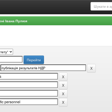
ені Івана Пулюя