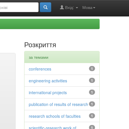
Вхід:
Мова
Розкриття
за темами
conferences
1
engineering activities
1
international projects
1
publication of results of research
1
research schools of faculties
1
scientific-research work of
1