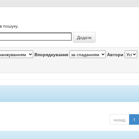
в пошуку.
Впорядкування
Автори
назад
1