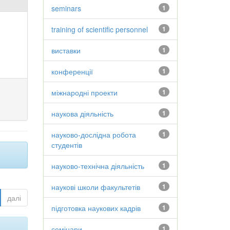
seminars
1
training of scientific personnel
1
виставки
1
конференції
1
міжнародні проекти
1
наукова діяльність
1
науково-дослідна робота
1
студентів
науково-технічна діяльність
1
наукові школи факультетів
1
далі
підготовка наукових кадрів
1
семінари
1