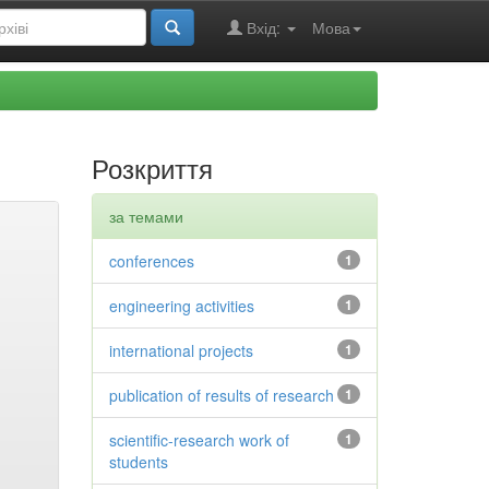
Вхід:
Мова
Розкриття
за темами
conferences
1
engineering activities
1
international projects
1
publication of results of research
1
scientific-research work of
1
students