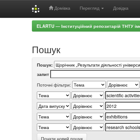
Домівка
Перегляд
Довідка
Skip
ELARTU — Інституційний репозитарій ТНТУ ім
navigation
Пошук
Пошук:
запит
Поточні фільтри:
Почати новий пошук