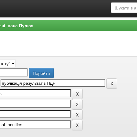
ені Івана Пулюя