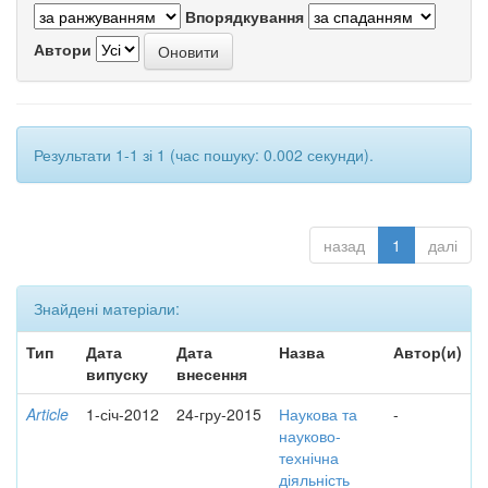
Впорядкування
Автори
Результати 1-1 зі 1 (час пошуку: 0.002 секунди).
назад
1
далі
Знайдені матеріали:
Тип
Дата
Дата
Назва
Автор(и)
випуску
внесення
Article
1-січ-2012
24-гру-2015
Наукова та
-
науково-
технічна
діяльність