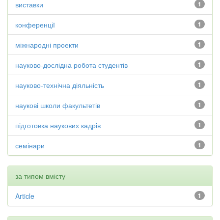
виставки
1
конференції
1
міжнародні проекти
1
науково-дослідна робота студентів
1
науково-технічна діяльність
1
наукові школи факультетів
1
підготовка наукових кадрів
1
семінари
1
за типом вмісту
Article
1