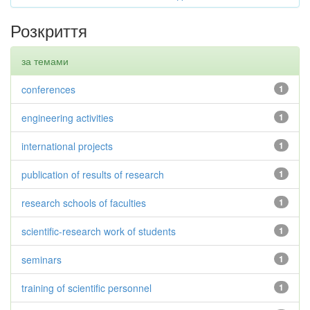
Розкриття
за темами
conferences
1
engineering activities
1
international projects
1
publication of results of research
1
research schools of faculties
1
scientific-research work of students
1
seminars
1
training of scientific personnel
1