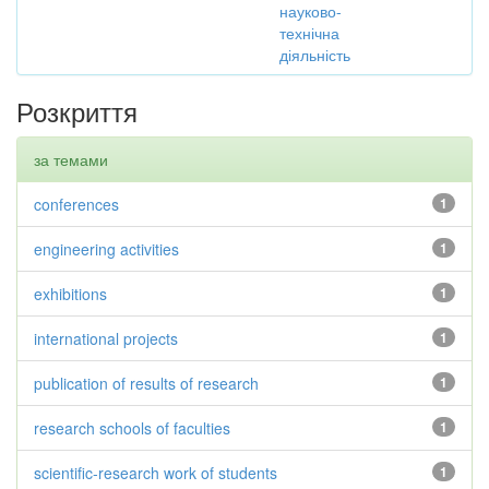
науково-
технічна
діяльність
Розкриття
за темами
conferences
1
engineering activities
1
exhibitions
1
international projects
1
publication of results of research
1
research schools of faculties
1
scientific-research work of students
1