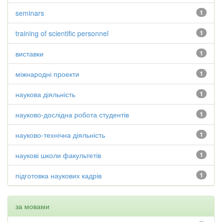
seminars
1
training of scientific personnel
1
виставки
1
міжнародні проекти
1
наукова діяльність
1
науково-дослідна робота студентів
1
науково-технічна діяльність
1
наукові школи факультетів
1
підготовка наукових кадрів
1
за мовами