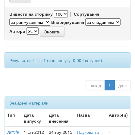
Вивести на сторінку
|
Сортування
Впорядкування
Автори
Результати 1-1 зі 1 (час пошуку: 0.002 секунди).
назад
1
далі
Знайдені матеріали:
Тип
Дата
Дата
Назва
Автор(и)
випуску
внесення
Article
1-січ-2012
24-гру-2015
Наукова та
-