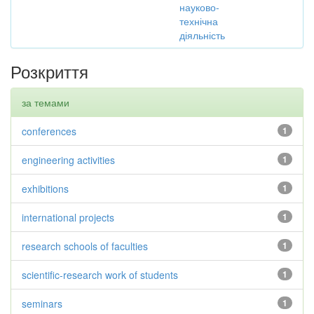
науково-
технічна
діяльність
Розкриття
за темами
conferences
1
engineering activities
1
exhibitions
1
international projects
1
research schools of faculties
1
scientific-research work of students
1
seminars
1