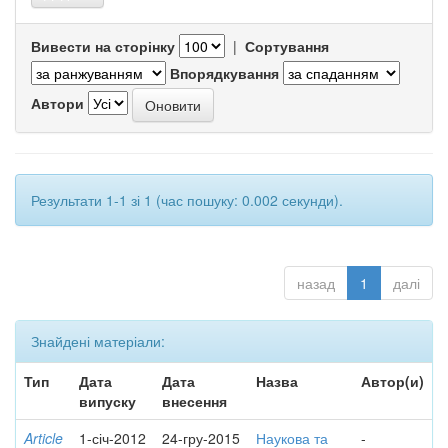
Вивести на сторінку
|
Сортування
Впорядкування
Автори
Результати 1-1 зі 1 (час пошуку: 0.002 секунди).
назад
1
далі
Знайдені матеріали:
Тип
Дата
Дата
Назва
Автор(и)
випуску
внесення
Article
1-січ-2012
24-гру-2015
Наукова та
-