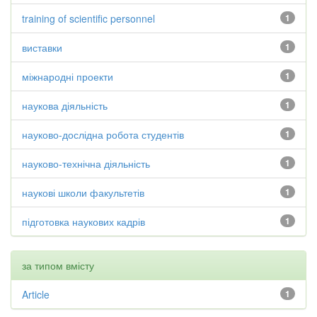
training of scientific personnel
1
виставки
1
міжнародні проекти
1
наукова діяльність
1
науково-дослідна робота студентів
1
науково-технічна діяльність
1
наукові школи факультетів
1
підготовка наукових кадрів
1
за типом вмісту
Article
1