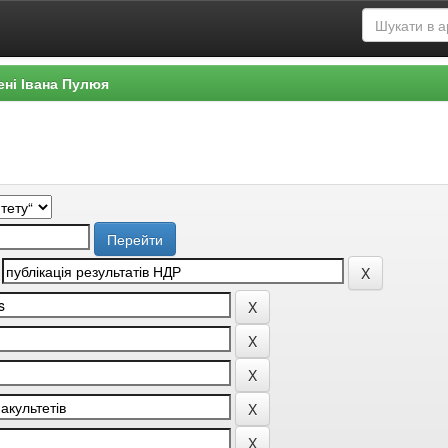
ені Івана Пулюя