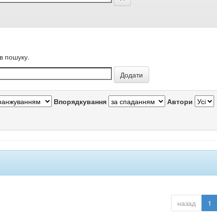
в пошуку.
Впорядкування
Автори
назад
1