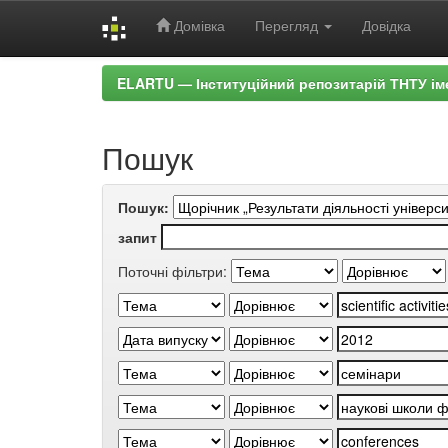
Домівка
Перегляд
Довідка
Skip
ELARTU — Інституційний репозитарій ТНТУ ім
navigation
Пошук
Пошук:
запит
Поточні фільтри: