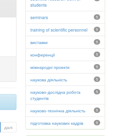
students
seminars
1
training of scientific personnel
1
виставки
1
конференції
1
міжнародні проекти
1
наукова діяльність
1
науково-дослідна робота
1
студентів
науково-технічна діяльність
1
підготовка наукових кадрів
1
далі