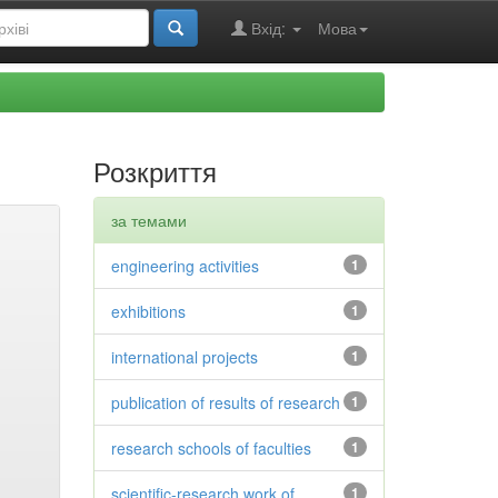
Вхід:
Мова
Розкриття
за темами
engineering activities
1
exhibitions
1
international projects
1
publication of results of research
1
research schools of faculties
1
scientific-research work of
1