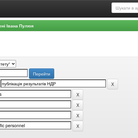
ені Івана Пулюя