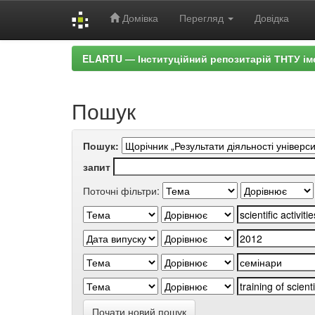
Домівка
Перегляд
Довідка
Skip
ELARTU — Інституційний репозитарій ТНТУ ім
navigation
Пошук
Пошук:
запит
Поточні фільтри:
Почати новий пошук