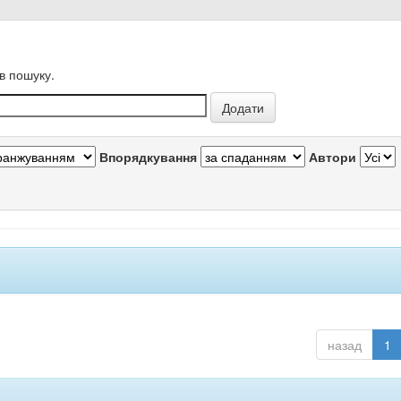
в пошуку.
Впорядкування
Автори
назад
1