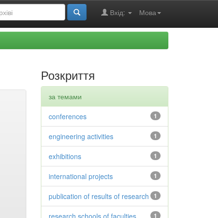
Вхід:
Мова
Розкриття
за темами
conferences
1
engineering activities
1
exhibitions
1
international projects
1
publication of results of research
1
research schools of faculties
1