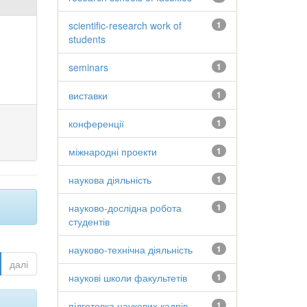
scientific-research work of
1
students
seminars
1
виставки
1
конференції
1
міжнародні проекти
1
наукова діяльність
1
науково-дослідна робота
1
студентів
науково-технічна діяльність
1
далі
наукові школи факультетів
1
підготовка наукових кадрів
1