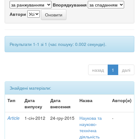
Впорядкування
Автори
Результати 1-1 зі 1 (час пошуку: 0.002 секунди).
назад
1
далі
Знайдені матеріали:
Тип
Дата
Дата
Назва
Автор(и)
випуску
внесення
Article
1-січ-2012
24-гру-2015
Наукова та
-
науково-
технічна
діяльність