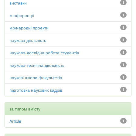
виставки
1
конференції
1
міжнародні проекти
1
наукова діяльність
1
науково-дослідна робота студентів
1
науково-технічна діяльність
1
наукові школи факультетів
1
підготовка наукових кадрів
1
за типом вмісту
Article
1