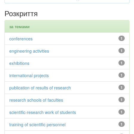
Розкриття
за темами
conferences
1
engineering activities
1
exhibitions
1
international projects
1
publication of results of research
1
research schools of faculties
1
scientific-research work of students
1
training of scientific personnel
1