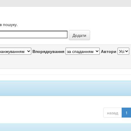
в пошуку.
Впорядкування
Автори
назад
1