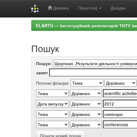
Домівка
Перегляд
Довідка
Skip
ELARTU — Інституційний репозитарій ТНТУ ім
navigation
Пошук
Пошук:
запит
Поточні фільтри:
Почати новий пошук