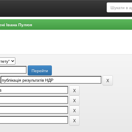
ені Івана Пулюя