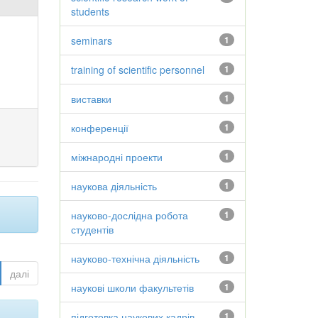
students
seminars
1
training of scientific personnel
1
виставки
1
конференції
1
міжнародні проекти
1
наукова діяльність
1
науково-дослідна робота
1
студентів
науково-технічна діяльність
1
далі
наукові школи факультетів
1
підготовка наукових кадрів
1