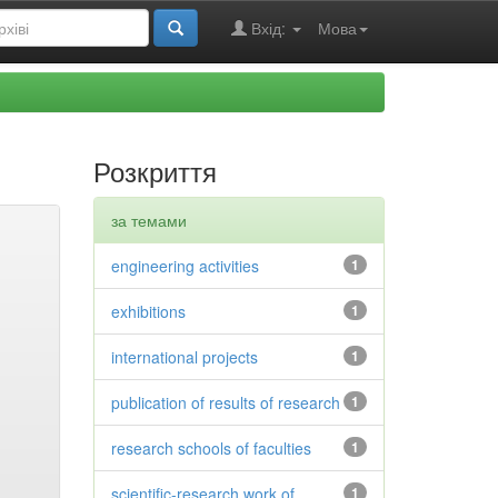
Вхід:
Мова
Розкриття
за темами
engineering activities
1
exhibitions
1
international projects
1
publication of results of research
1
research schools of faculties
1
scientific-research work of
1