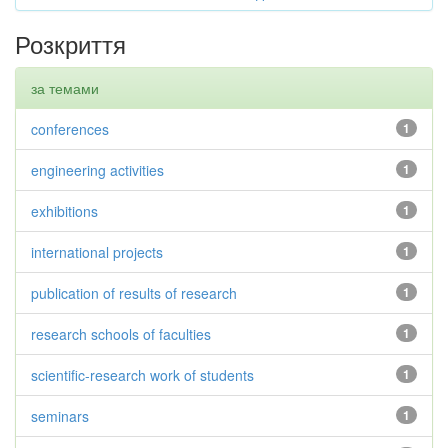
Розкриття
за темами
conferences
1
engineering activities
1
exhibitions
1
international projects
1
publication of results of research
1
research schools of faculties
1
scientific-research work of students
1
seminars
1