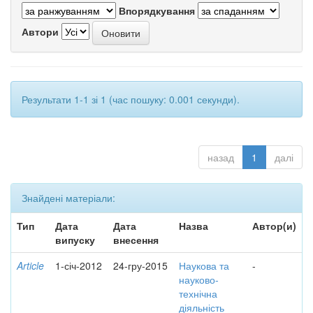
Впорядкування
Автори
Результати 1-1 зі 1 (час пошуку: 0.001 секунди).
назад
1
далі
Знайдені матеріали:
Тип
Дата
Дата
Назва
Автор(и)
випуску
внесення
Article
1-січ-2012
24-гру-2015
Наукова та
-
науково-
технічна
діяльність