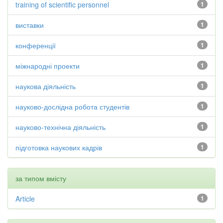
training of scientific personnel
1
виставки
1
конференції
1
міжнародні проекти
1
наукова діяльність
1
науково-дослідна робота студентів
1
науково-технічна діяльність
1
підготовка наукових кадрів
1
за типом вмісту
Article
1