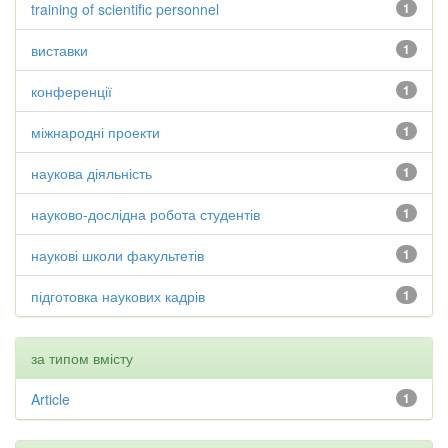
training of scientific personnel
1
виставки
1
конференції
1
міжнародні проекти
1
наукова діяльність
1
науково-дослідна робота студентів
1
наукові школи факультетів
1
підготовка наукових кадрів
1
за типом вмісту
Article
1