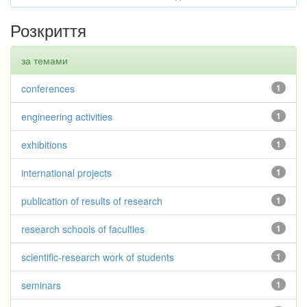
Розкриття
за темами
conferences
1
engineering activities
1
exhibitions
1
international projects
1
publication of results of research
1
research schools of faculties
1
scientific-research work of students
1
seminars
1