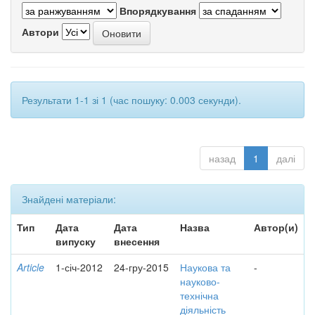
Впорядкування
Автори
Результати 1-1 зі 1 (час пошуку: 0.003 секунди).
назад
1
далі
Знайдені матеріали:
Тип
Дата
Дата
Назва
Автор(и)
випуску
внесення
Article
1-січ-2012
24-гру-2015
Наукова та
-
науково-
технічна
діяльність